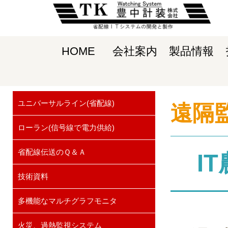
HOME
会社案内
製品情報
ユニバーサルライン(省配線)
遠隔
ローラン(信号線で電力供給)
省配線伝送のＱ＆Ａ
I
技術資料
多機能なマルチグラフモニタ
火災、過熱監視システム