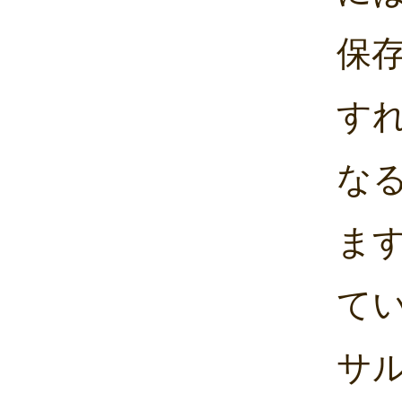
保
す
な
ま
て
サ