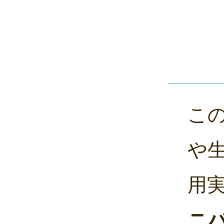
こ
や
用
ニ