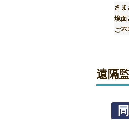
さま
境面
ご不
遠隔