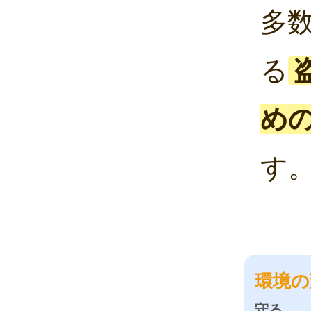
多
る
め
す
環境の
守る