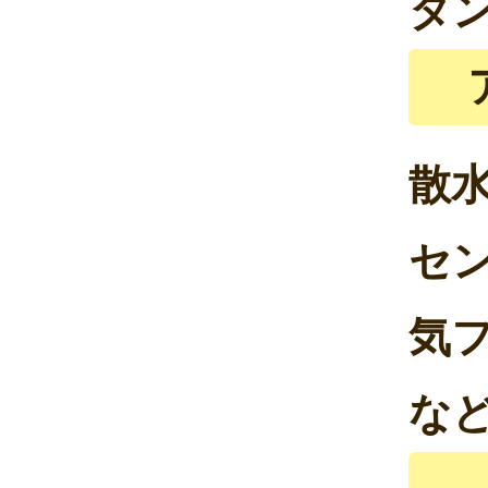
タ
散
セ
気
な