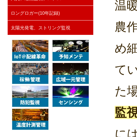
温
ロングロガー(10年記録)
農
太陽光発電、ストリング監視
め
て
た
監
に