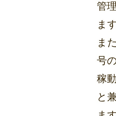
管
ま
ま
号
稼
と
ま