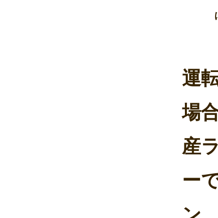
運転
場
産ラ
ー
ン