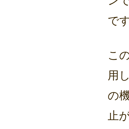
ン
で
こ
用
の
止