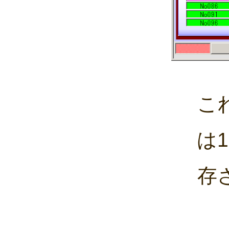
こ
は
存