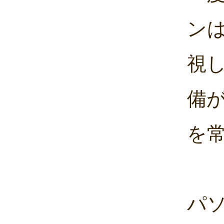
ン
視
備
を
パ