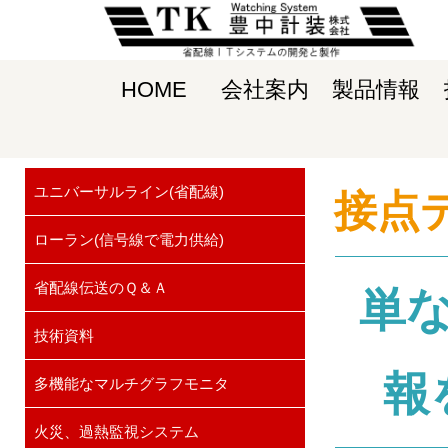
HOME
会社案内
製品情報
ユニバーサルライン(省配線)
接点
ローラン(信号線で電力供給)
省配線伝送のＱ＆Ａ
単
技術資料
報
多機能なマルチグラフモニタ
火災、過熱監視システム