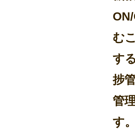
ON
む
す
捗
管
す