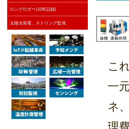
ロングロガー(10年記録)
太陽光発電、ストリング監視
こ
一
ネ
理