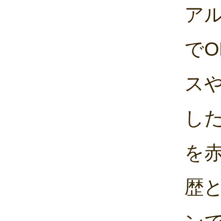
ア
でO
ス
し
を
歴