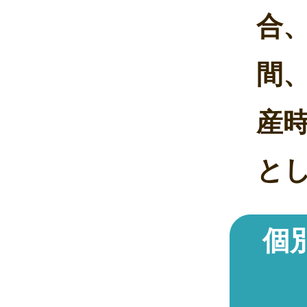
合、
間、
産
とし
個