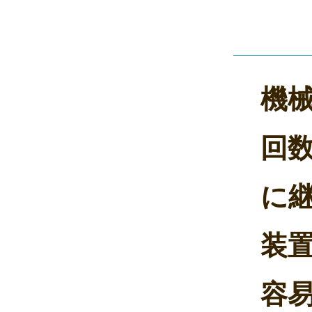
機
回
に
装
容