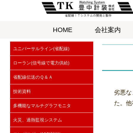
HOME
会社案内
ユニバーサルライン(省配線)
ローラン(信号線で電力供給)
省配線伝送のＱ＆Ａ
技術資料
劣悪な
た。他
多機能なマルチグラフモニタ
火災、過熱監視システム